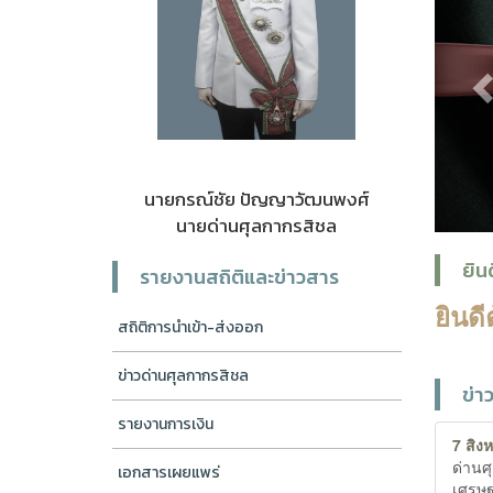
นายกรณ์ชัย ปัญญาวัฒนพงศ์
นายด่านศุลกากรสิชล
ยิน
รายงานสถิติและข่าวสาร
ยินดี
สถิติการนำเข้า-ส่งออก
ข่าวด่านศุลกากรสิชล
ข่า
รายงานการเงิน
7 สิง
ด่านศ
เอกสารเผยแพร่
เศรษฐ