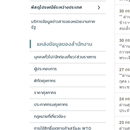
พัสดุไปรษณีย์ระหว่างประเทศ
30 ก
** ด่
บริการข้อมูลข่าวสารของหน่วยงานภาค
ข้ารา
รัฐ
สมเด็
30 ก
แหล่งข้อมูลของสำนักงาน
**ด่า
ถวายพ
บุคคลทั่วไป/นักท่องเที่ยว/ส่วนราชการ
พระเจ
ผู้ประกอบการ
27 ก
**ด่า
พิกัดศุลกากร
กุศล 
พระช
ราคาศุลกากร
24 ก
ประกาศกรมศุลกากร
ด่านศ
ประจำ
กฎหมายที่เกี่ยวข้อง
23 ก
ด่านศ
การใช้สิทธิ์เขตการค้าเสรีและ WTO