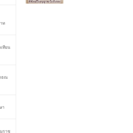
บาท
ดเทียน
สาธณ
รษา
รมราช